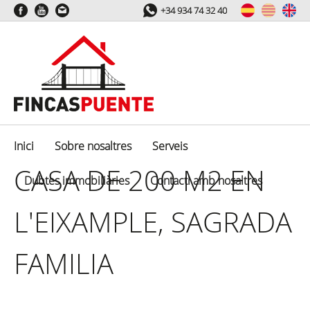
+34 934 74 32 40
Inici
Sobre nosaltres
Serveis
CASA DE 200 M2 EN
Dubtes immobiliàries
Contacti amb nosaltres
L'EIXAMPLE, SAGRADA
FAMILIA