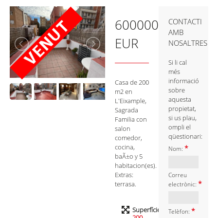
600000
CONTACTI
AMB
EUR
NOSALTRES
Si li cal
més
informació
Casa de 200
sobre
m2 en
aquesta
L'Eixample,
propietat,
Sagrada
si us plau,
Familia con
ompli el
salon
qüestionari:
comedor,
cocina,
*
Nom:
baÃ±o y 5
habitacion(es).
Extras:
Correu
*
terrasa.
electrònic:
Superfície
*
Telèfon:
200