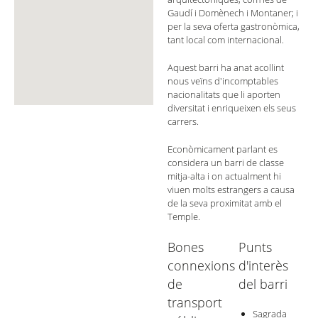
Gaudí i Domènech i Montaner; i
per la seva oferta gastronòmica,
tant local com internacional.
Aquest barri ha anat acollint
nous veïns d'incomptables
nacionalitats que li aporten
diversitat i enriqueixen els seus
carrers.
Econòmicament parlant es
considera un barri de classe
mitja-alta i on actualment hi
viuen molts estrangers a causa
de la seva proximitat amb el
Temple.
Bones
Punts
connexions
d'interès
de
del barri
transport
Sagrada