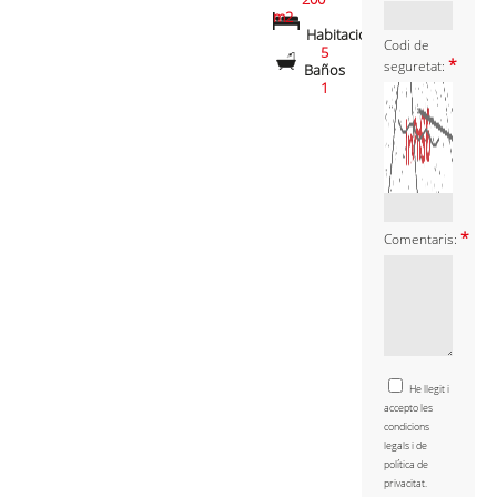
m2
Habitacions
Codi de
5
*
seguretat:
Baños
1
*
Comentaris:
He llegit i
accepto les
condicions
legals i de
política de
privacitat.