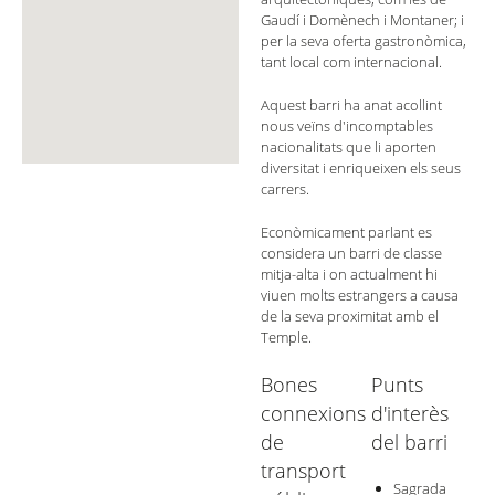
Gaudí i Domènech i Montaner; i
per la seva oferta gastronòmica,
tant local com internacional.
Aquest barri ha anat acollint
nous veïns d'incomptables
nacionalitats que li aporten
diversitat i enriqueixen els seus
carrers.
Econòmicament parlant es
considera un barri de classe
mitja-alta i on actualment hi
viuen molts estrangers a causa
de la seva proximitat amb el
Temple.
Bones
Punts
connexions
d'interès
de
del barri
transport
Sagrada