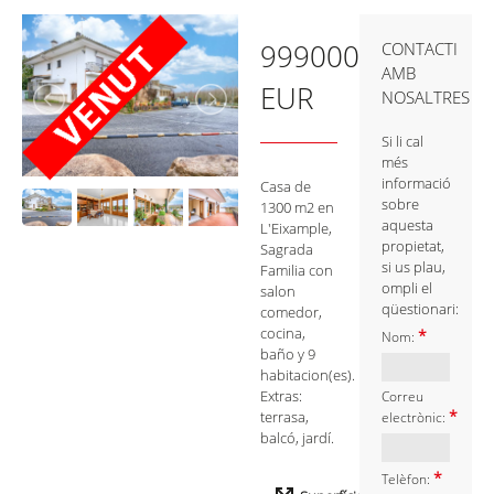
999000
CONTACTI
AMB
EUR
NOSALTRES
Si li cal
més
informació
Casa de
sobre
1300 m2 en
aquesta
L'Eixample,
propietat,
Sagrada
si us plau,
Familia con
ompli el
salon
qüestionari:
comedor,
cocina,
*
Nom:
baño y 9
habitacion(es).
Extras:
Correu
*
terrasa,
electrònic:
balcó, jardí.
*
Telèfon: