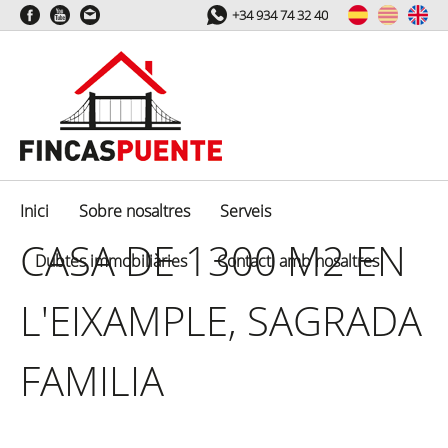
+34 934 74 32 40
Inici
Sobre nosaltres
Serveis
CASA DE 1300 M2 EN
Dubtes immobiliàries
Contacti amb nosaltres
L'EIXAMPLE, SAGRADA
FAMILIA