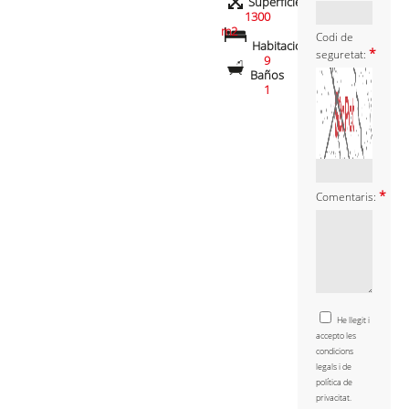
Superfície
1300
m2
Codi de
Habitacions
*
seguretat:
9
Baños
1
*
Comentaris:
He llegit i
accepto les
condicions
legals i de
política de
privacitat.