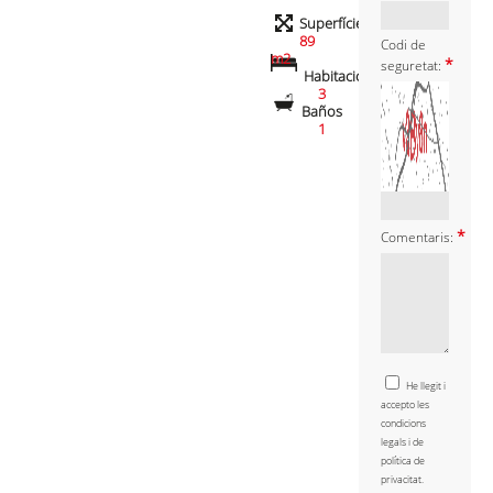
Superfície
89
Codi de
m2
*
seguretat:
Habitacions
3
Baños
1
*
Comentaris:
He llegit i
accepto les
condicions
legals i de
política de
privacitat.