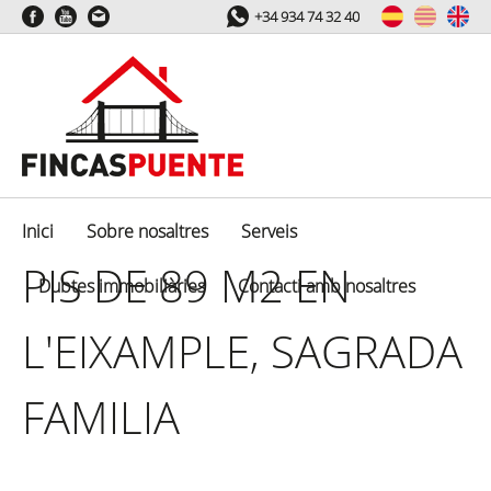
+34 934 74 32 40
Inici
Sobre nosaltres
Serveis
PIS DE 89 M2 EN
Dubtes immobiliàries
Contacti amb nosaltres
L'EIXAMPLE, SAGRADA
FAMILIA