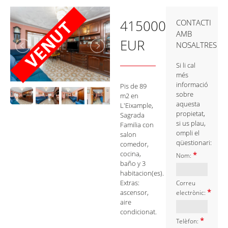
415000
CONTACTI
AMB
EUR
NOSALTRES
Si li cal
més
informació
Pis de 89
sobre
m2 en
aquesta
L'Eixample,
propietat,
Sagrada
si us plau,
Familia con
ompli el
salon
qüestionari:
comedor,
cocina,
*
Nom:
baño y 3
habitacion(es).
Extras:
Correu
*
ascensor,
electrònic:
aire
condicionat.
*
Telèfon: