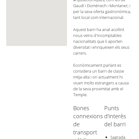
Gaudí i Domènech i Montaner; i
per la seva oferta gastronòmica,
tant local com internacional.
Aquest barri ha anat acollint
nous veïns d'incomptables
nacionalitats que li aporten
diversitat i enriqueixen els seus
carrers.
Econòmicament parlant es
considera un barri de classe
mitja-alta i on actualment hi
viuen molts estrangers a causa
de la seva proximitat amb el
Temple.
Bones
Punts
connexions
d'interès
de
del barri
transport
Sagrada