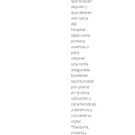
que buscan
alquiler y
que desean
vivir cerca
del
hospital.
Ideal como
primera
vivienda o
para
obtener
una renta
asegurada.
Excelente
oportunidad
por precio
en la zona,
ubicación y
caracteristicas.
¡Llámenos y
concerté su
visita!
*Gestoría,
notaría y