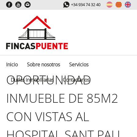
+34 934 74 32 40
Inicio
Sobre nosotros
Servicios
OPORTUNIDAD
Dudas inmobiliarias
Contactanos
INMUEBLE DE 85M2
CON VISTAS AL
HOSPITAL SANT PAU