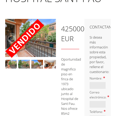
425000
CONTACTANO
EUR
Si desea
más
información
sobre esta
propiedad,
Oportunidad
por favor,
de
rellene el
magnifico
cuestionario:
piso en
*
Nombre:
finca de
1973
ubicado
Correo
junto al
*
electrónico:
Hospital de
Sant Pau.
Nos ofrece
*
Teléfono:
85m2