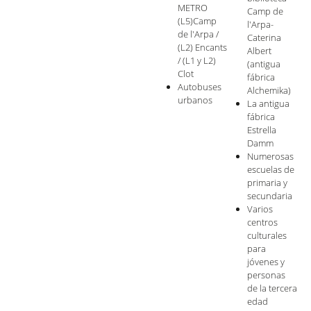
METRO
Camp de
(L5)Camp
l'Arpa-
de l'Arpa /
Caterina
(L2) Encants
Albert
/ (L1 y L2)
(antigua
Clot
fábrica
Autobuses
Alchemika)
urbanos
La antigua
fábrica
Estrella
Damm
Numerosas
escuelas de
primaria y
secundaria
Varios
centros
culturales
para
jóvenes y
personas
de la tercera
edad