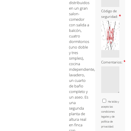
distribuidos
en un gran
Código de
salon-
*
seguridad:
comedor
con salida a
balcón,
cuatro
dormitorios
(uno doble
y tres
simples),
*
Comentarios:
cocina
independiente,
lavadero,
un cuarto
de baño
completo y
un aseo. Es
He leído y
una
acepto las
segunda
condiciones
planta de
legales y de
altura real
política de
en finca
privacidad.
con