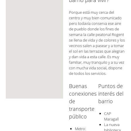
barrio para vivir?
Porque está muy cerca del
centro y muy bien comunicado
pero todavía conserva ese aire
de pueblo donde los fines de
semana la calle peatonal Rogent
se llena de vida y de colores y los
vecinos salen a pasear y a tomar
el sol en las terrazas que alegran
y dan vida a esta calle. Es muy
familiar, muy tranquilo y a su vez
con mucha vida social, dispone
de todos los servicios.
Buenas
Puntos de
conexiones
interés del
de
barrio
transporte
CAP
público
Maragall
La nueva
Metro:
biblioteca