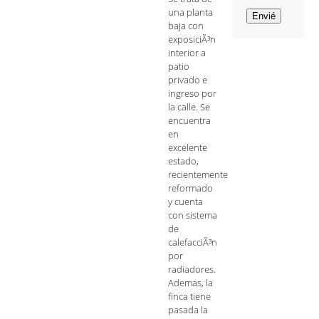
una planta
baja con
exposiciÃ³n
interior a
patio
privado e
ingreso por
la calle. Se
encuentra
en
excelente
estado,
recientemente
reformado
y cuenta
con sistema
de
calefacciÃ³n
por
radiadores.
Ademas, la
finca tiene
pasada la