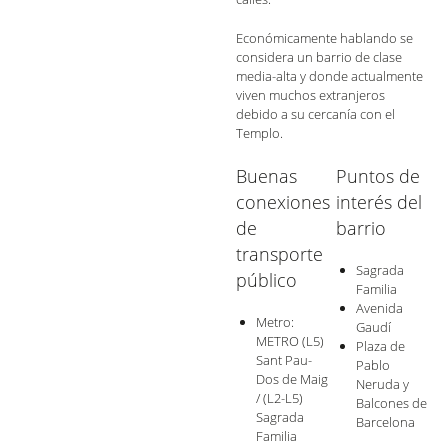
Económicamente hablando se
considera un barrio de clase
media-alta y donde actualmente
viven muchos extranjeros
debido a su cercanía con el
Templo.
Buenas
Puntos de
conexiones
interés del
de
barrio
transporte
Sagrada
público
Familia
Avenida
Metro:
Gaudí
METRO (L5)
Plaza de
Sant Pau-
Pablo
Dos de Maig
Neruda y
/ (L2-L5)
Balcones de
Sagrada
Barcelona
Familia