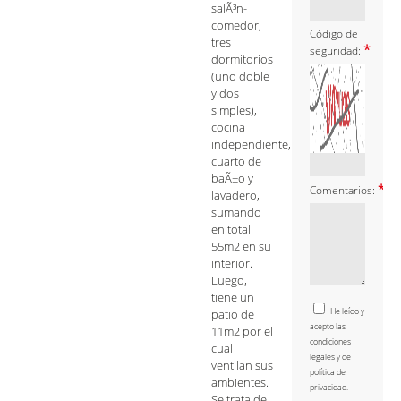
salÃ³n-
comedor,
Código de
tres
*
seguridad:
dormitorios
(uno doble
y dos
simples),
cocina
independiente,
cuarto de
baÃ±o y
*
Comentarios:
lavadero,
sumando
en total
55m2 en su
interior.
Luego,
tiene un
He leído y
patio de
acepto las
11m2 por el
condiciones
cual
legales y de
ventilan sus
política de
ambientes.
privacidad.
Se trata de