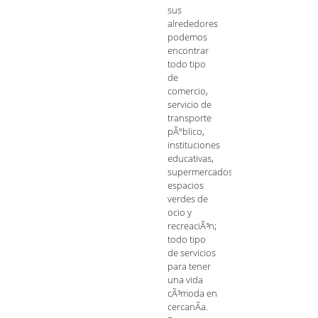
sus
alrededores
podemos
encontrar
todo tipo
de
comercio,
servicio de
transporte
pÃºblico,
instituciones
educativas,
supermercados,
espacios
verdes de
ocio y
recreaciÃ³n;
todo tipo
de servicios
para tener
una vida
cÃ³moda en
cercanÃ­a.