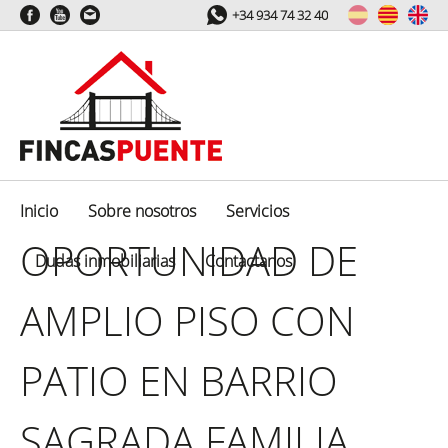
+34 934 74 32 40
Inicio
Sobre nosotros
Servicios
OPORTUNIDAD DE
Dudas inmobiliarias
Contactanos
AMPLIO PISO CON
PATIO EN BARRIO
SAGRADA FAMILIA