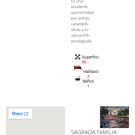
Es una
excelente
oportunidad
por precio,
caracterÃ­
sticas y su
ubicaciÃ³n
privilegiada.
Superficie
66
m2
Habitaciones
3
Baños
1
SAGRADA FAMILIA