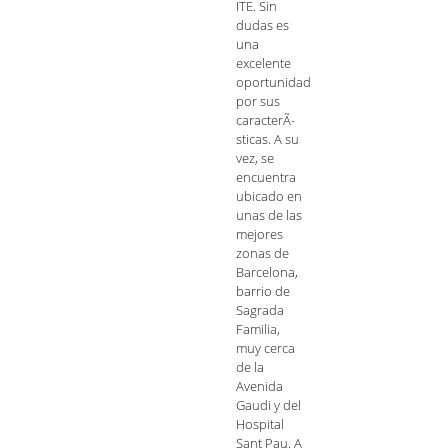
ITE. Sin
dudas es
una
excelente
oportunidad
por sus
caracterÃ­
sticas. A su
vez, se
encuentra
ubicado en
unas de las
mejores
zonas de
Barcelona,
barrio de
Sagrada
Familia,
muy cerca
de la
Avenida
Gaudi y del
Hospital
Sant Pau. A