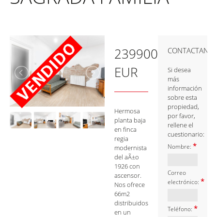
239900
CONTACTANO
EUR
Si desea
más
información
sobre esta
propiedad,
Hermosa
por favor,
planta baja
rellene el
en finca
cuestionario:
regia
*
Nombre:
modernista
del aÃ±o
1926 con
Correo
ascensor.
*
electrónico:
Nos ofrece
66m2
distribuidos
*
Teléfono:
en un